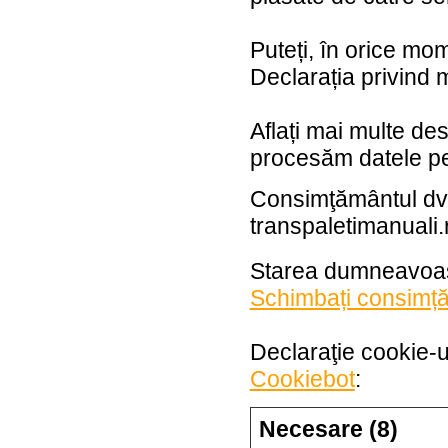
Puteți, în orice mom
Declarația privind 
Aflați mai multe de
procesăm datele per
Consimţământul dvs
transpaletimanuali.
Starea dumneavoas
Schimbați consimț
Declaraţie cookie-u
Cookiebot
:
Necesare (8)