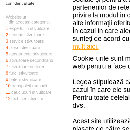
confidentialitate
partenerilor de rețe
privire la modul în 
Website-uri
alte informații oferi
din aceeasi categorie.
1
expertul in stivuitoare
În cazul în care ale
2
scaune stivuitoare
sunteți de acord cu
3
service stivuitoare
mult aici.
4
piese stivuitoare
5
atasamente stivuitoare
Cookie-urile sunt mic
6
stivuitoare secondhand
web pentru a face ut
7
stivuitoare de teren
8
furci stivuitoare
9
baterii stivuitoare
Legea stipulează că
10
transpaleti manuali
cazul în care ele s
11
cauciucuri stivuitoare
Pentru toate celela
12
inchirieri stivuitor
dvs.
Acest site utilizeaz
plasate de către ser