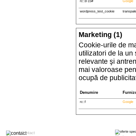
rc::d-15#
Google
wordpress_test_cookie
transpale
Marketing (1)
Cookie-urile de mar
utilizatori de la un
relevante şi antren
mai valoroase pentr
ocupă de publicita
Denumire
Furniz
rc::f
Google
Contact