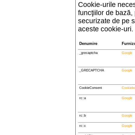
Cookie-urile necesa
funcţiilor de bază
securizate de pe s
aceste cookie-uri.
Denumire
Furniz
_grecaptcha
Google
_GRECAPTCHA
Google
CookieConsent
Cookiebo
rc::a
Google
rc::b
Google
rc::c
Google